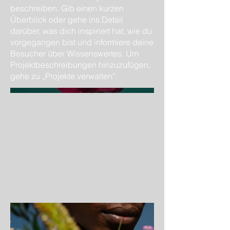
beschreiben. Gib einen kurzen
Überblick oder gehe ins Detail
darüber, was dich inspiriert hat, wie du
vorgegangen bist und informiere deine
Besucher über Wissenswertes. Um
Projektbeschreibungen hinzuzufügen,
gehe zu „Projekte verwalten“.